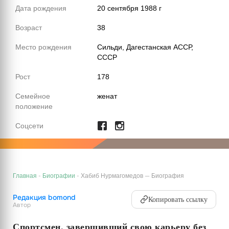
Дата рождения
20 сентября 1988 г
Возраст
38
Место рождения
Сильди, Дагестанская АССР,
СССР
Рост
178
Семейное
женат
положение
Соцсети
Главная
-
Биографии
-
Хабиб Нурмагомедов — Биография
Редакция bomond
Копировать ссылку
Автор
Спортсмен, завершивший свою карьеру без