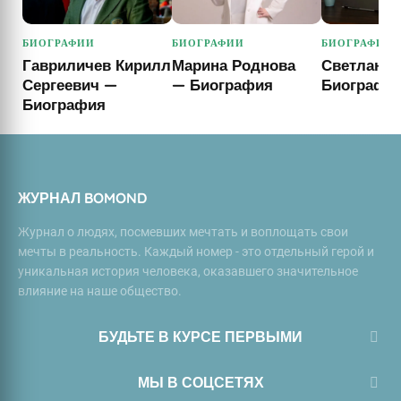
БИОГРАФИИ
БИОГРАФИИ
БИОГРАФИИ
Гавриличев Кирилл
Марина Роднова
Светлана
Сергеевич —
— Биография
Биографи
Биография
ЖУРНАЛ BOMOND
Журнал о людях, посмевших мечтать и воплощать свои
мечты в реальность. Каждый номер - это отдельный герой и
уникальная история человека, оказавшего значительное
влияние на наше общество.
БУДЬТЕ В КУРСЕ ПЕРВЫМИ
МЫ В СОЦСЕТЯХ