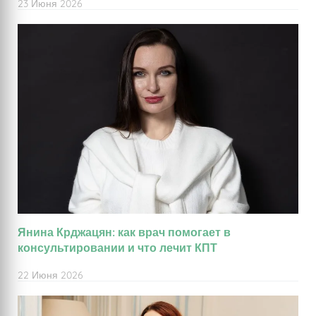
23 Июня 2026
Янина Крджацян: как врач помогает в
консультировании и что лечит КПТ
22 Июня 2026