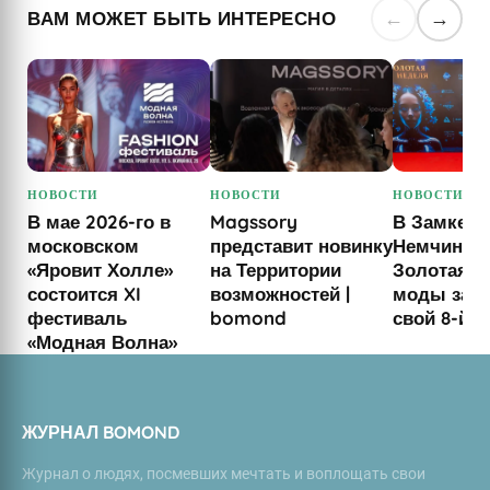
ВАМ МОЖЕТ БЫТЬ ИНТЕРЕСНО
←
→
НОВОСТИ
НОВОСТИ
НОВОСТИ
В мае 2026-го в
Magssory
В Замке
московском
представит новинку
Немчинов
«Яровит Холле»
на Территории
Золотая Н
состоится XI
возможностей |
моды зав
фестиваль
bomond
свой 8-й с
«Модная Волна»
ЖУРНАЛ BOMOND
Журнал о людях, посмевших мечтать и воплощать свои