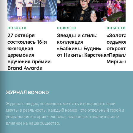
НОВОСТИ
НОВОСТИ
НОВОСТИ
27 октября
Звезды и стиль:
«Золотая 
состоялась 16-я
коллекция
седьмой с
ежегодная
«Бабкины Будни»
откроет
церемония
от Никиты Карстена
«Паралле
вручения премии
Миры» м
Brand Awards
ЖУРНАЛ BOMOND
Журнал о людях, посмевших мечтать и воплощать свои
мечты в реальность. Каждый номер - это отдельный герой и
уникальная история человека, оказавшего значительное
влияние на наше общество.