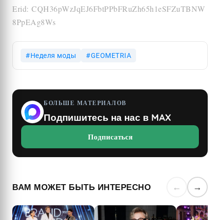
Erid:
CQH36pWzJqEJ6FbtPPbFRuZh65h1eSFZuTBNW
8PpEAg8Ws
Неделя моды
GEOMETRIA
БОЛЬШЕ МАТЕРИАЛОВ
Подпишитесь на нас в MAX
Подписаться
ВАМ МОЖЕТ БЫТЬ ИНТЕРЕСНО
←
→