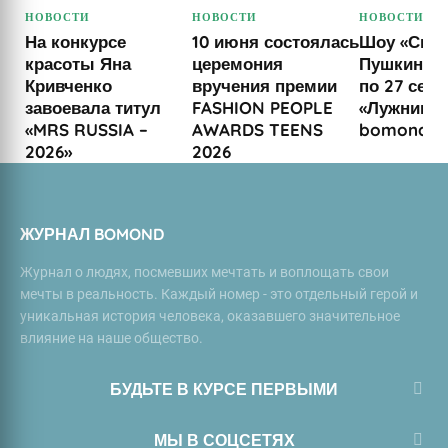
НОВОСТИ
НОВОСТИ
НОВОСТИ
На конкурсе
10 июня состоялась
Шоу «Сны
красоты Яна
церемония
Пушкина» 
Кривченко
вручения премии
по 27 сент
завоевала титул
FASHION PEOPLE
«Лужниках»
«MRS RUSSIA –
AWARDS TEENS
bomond
2026»
2026
ЖУРНАЛ BOMOND
Журнал о людях, посмевших мечтать и воплощать свои
мечты в реальность. Каждый номер - это отдельный герой и
уникальная история человека, оказавшего значительное
влияние на наше общество.
БУДЬТЕ В КУРСЕ ПЕРВЫМИ
МЫ В СОЦСЕТЯХ