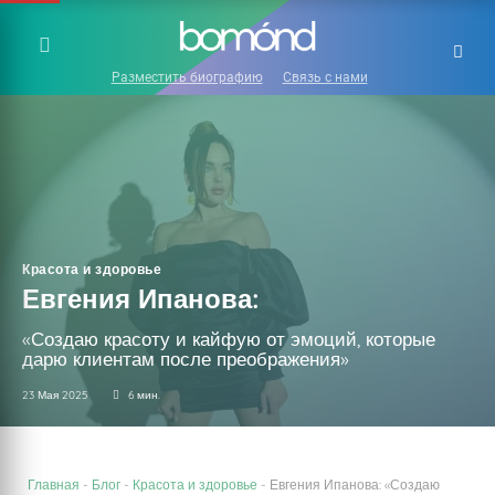
Разместить биографию
Связь с нами
Красота и здоровье
Евгения Ипанова:
«Создаю красоту и кайфую от эмоций, которые
дарю клиентам после преображения»
23 Мая 2025
6 мин.
Главная
-
Блог
-
Красота и здоровье
-
Евгения Ипанова: «Создаю