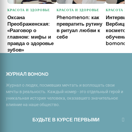
КРАСОТА И ЗДОРОВЬЕ
КРАСОТА И ЗДОРОВЬЕ
КРАСОТА И З
Оксана
Phenomenon: как
Интервью 
Преображенская:
превратить рутину
Вербицко
«Разговор о
в ритуал любви к
косметоло
главном: мифы и
себе
обучение 
правда о здоровье
bomond
зубов»
ЖУРНАЛ BOMOND
Журнал о людях, посмевших мечтать и воплощать свои
мечты в реальность. Каждый номер - это отдельный герой и
уникальная история человека, оказавшего значительное
влияние на наше общество.
БУДЬТЕ В КУРСЕ ПЕРВЫМИ