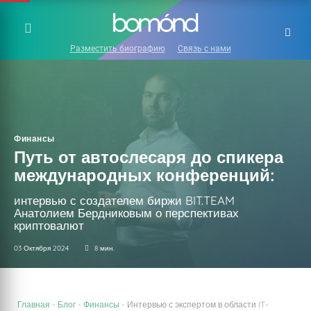
Разместить биографию
Связь с нами
Финансы
Путь от автослесаря до спикера
международных конференций:
интервью с создателем биржи BIT.TEAM
Анатолием Бердниковым о перспективах
криптовалют
03 Октября 2024
8 мин.
Главная
-
Блог
-
Финансы
-
Интервью с экспертом в области IT-