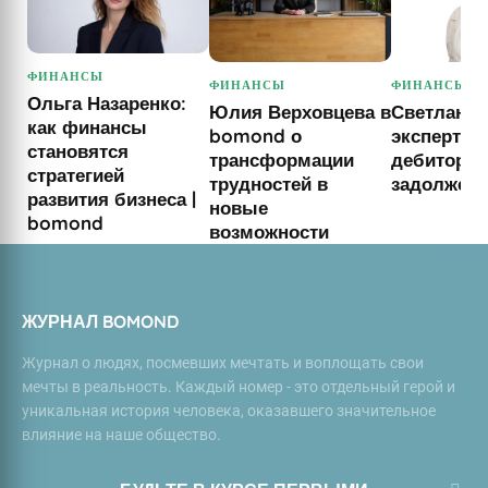
ФИНАНСЫ
ФИНАНСЫ
ФИНАНСЫ
Ольга Назаренко:
Юлия Верховцева в
Светлана 
как финансы
bomond о
эксперт по
становятся
трансформации
дебиторск
стратегией
трудностей в
задолжен
развития бизнеса |
новые
bomond
возможности
ЖУРНАЛ BOMOND
Журнал о людях, посмевших мечтать и воплощать свои
мечты в реальность. Каждый номер - это отдельный герой и
уникальная история человека, оказавшего значительное
влияние на наше общество.