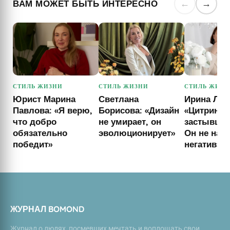
ВАМ МОЖЕТ БЫТЬ ИНТЕРЕСНО
←
→
СТИЛЬ ЖИЗНИ
СТИЛЬ ЖИЗНИ
СТИЛЬ ЖИЗН
Юрист Марина
Светлана
Ирина Лоб
Павлова: «Я верю,
Борисова: «Дизайн
«Цитрин —
что добро
не умирает, он
застывшег
обязательно
эволюционирует»
Он не нак
победит»
негатив»
ЖУРНАЛ BOMOND
Журнал о людях, посмевших мечтать и воплощать свои