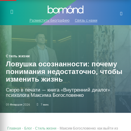
Разместить биографию
Связь с нами
Стиль жизни
Ловушка осознанности: почему
понимания недостаточно, чтобы
изменить жизнь
Скоро в печати — книга «Внутренний диалог»
психолога Максима Богословенко
05 Февраля 2026
7 мин.
Главная
-
Блог
-
Стиль жизни
-
Максим Богословенко: как выйти из