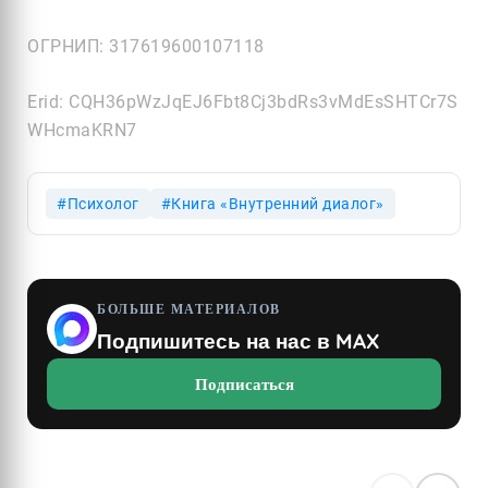
ОГРНИП:
317619600107118
Erid: CQH36pWzJqEJ6Fbt8Cj3bdRs3vMdEsSHTCr7S
WHcmaKRN7
Психолог
Книга «Внутренний диалог»
БОЛЬШЕ МАТЕРИАЛОВ
Подпишитесь на нас в MAX
Подписаться