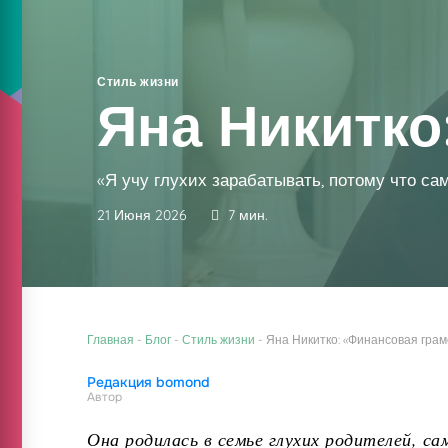
Стиль жизни
Яна Никитко
«Я учу глухих зарабатывать, потому что са
21 Июня 2026
7 мин.
Главная
-
Блог
-
Стиль жизни
-
Яна Никитко: «Финансовая гра
Редакция bomond
Автор
Она родилась в семье глухих родителей, с