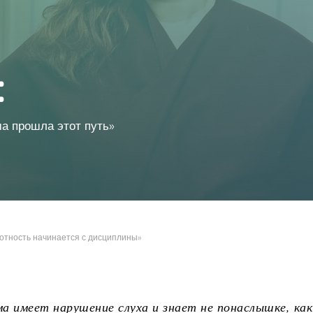
:
ма прошла этот путь»
мотность начинается с дисциплины»
ама имеет нарушение слуха и знает не понаслышке, к