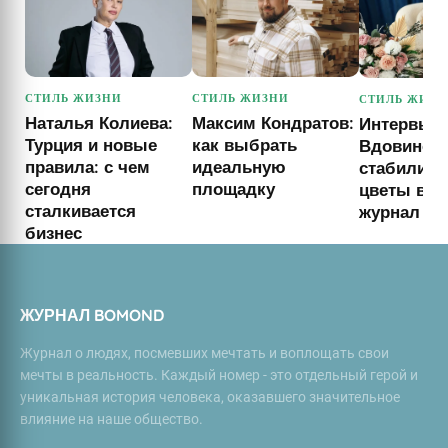
СТИЛЬ ЖИЗНИ
СТИЛЬ ЖИЗНИ
СТИЛЬ ЖИЗН
Наталья Колиева:
Максим Кондратов:
Интервью 
Турция и новые
как выбрать
Вдовиной
правила: с чем
идеальную
стабилиз
сегодня
площадку
цветы в ин
сталкивается
журнал b
бизнес
ЖУРНАЛ BOMOND
Журнал о людях, посмевших мечтать и воплощать свои
мечты в реальность. Каждый номер - это отдельный герой и
уникальная история человека, оказавшего значительное
влияние на наше общество.