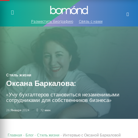
Разместить биографию
Связь с нами
Стиль жизни
Оксана Баркалова:
«Учу бухгалтеров становиться незаменимыми
сотрудниками для собственников бизнеса»
26 Января 2024
12 мин.
Главная
-
Блог
-
Стиль жизни
-
Интервью с Оксаной Баркаловой