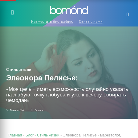
Разместить биографию
Связь с нами
Стиль жизни
Элеонора Пелисье:
«Моя цель - иметь возможность случайно указать
на любую точку глобуса и уже к вечеру собирать
чемодан»
16 Мая 2024
5 мин.
Главная
-
Блог
-
Стиль жизни
-
Элеонора Пелисье - маркетолог,