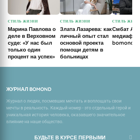
СТИЛЬ ЖИЗНИ
СТИЛЬ ЖИЗНИ
СТИЛЬ ЖИЗН
Марина Павлова о
Злата Лазарева: как
Смбат Арт
деле в Верховном
личный опыт стал
медиафунд
суде: «У нас был
основой проекта
bomond
только один
помощи детям в
процент на успех»
больницах
ЖУРНАЛ BOMOND
Журнал о людях, посмевших мечтать и воплощать свои
мечты в реальность. Каждый номер - это отдельный герой и
уникальная история человека, оказавшего значительное
влияние на наше общество.
БУДЬТЕ В КУРСЕ ПЕРВЫМИ