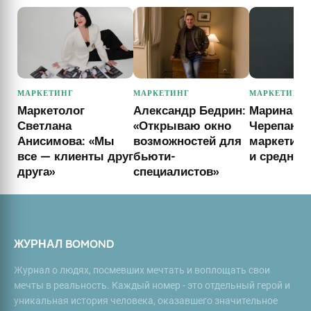
МАРКЕТИНГ
МАРКЕТИНГ
МАРКЕТИНГ
Маркетолог
Александр Бедрин:
Марина
Светлана
«Открываю окно
Черепанов
Анисимова: «Мы
возможностей для
маркетинг
все — клиенты друг
бьюти-
и среднем
друга»
специалистов»
ЖУРНАЛ BOMOND
Журнал о людях, посмевших мечтать и воплощать свои
мечты в реальность. Каждый номер - это отдельный герой и
уникальная история человека, оказавшего значительное