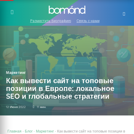
Разместить биографию
Связь с нами
Маркетинг
Как вывести сайт на топовые
позиции в Европе: локальное
SEO и глобальные стратегии
12 Июня 2022
11 мин.
Главная
-
Блог
-
Маркетинг
-
Как вывести сайт на топовые позиции в