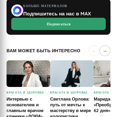
БОЛЬШЕ МАТЕРИАЛОВ
Подпишитесь на нас в MAX
Подписаться
ВАМ МОЖЕТ БЫТЬ ИНТЕРЕСНО
←
→
КРАСОТА И ЗДОРОВЬЕ
КРАСОТА И ЗДОРОВЬЕ
КРАСОТА И З
Интервью с
Светлана Орлова:
Марида Ио
основателем и
путь от мечты к
«Преображ
главным врачом
мастерству в мире
62 дня»
клиники «ДОКИ»
колористики