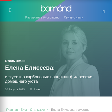
Разместить биографию
Связь с нами
Стиль жизни
Елена Елисеева:
искусство карбоновых ванн, или философия
домашнего уюта
20 Августа 2025
7 мин.
Главная
-
Блог
-
Стиль жизни
-
Елена Елисеева: искусство