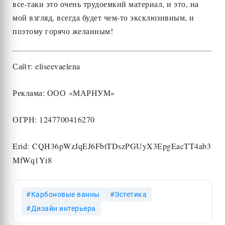
все-таки это очень трудоемкий материал, и это, на
мой взгляд, всегда будет чем-то эксклюзивным, и
поэтому горячо желанным!
Сайт: eliseevaelena
Реклама: ООО «МАРНУМ»
ОГРН: 1247700416270
Erid: CQH36pWzJqEJ6FbtTDszPGUyX3EpgEacTT4ab3
MfWq1Yi8
Карбоновые ванны
Эстетика
Дизайн интерьера