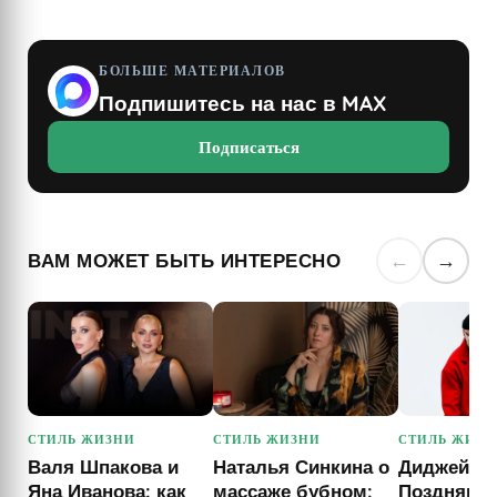
БОЛЬШЕ МАТЕРИАЛОВ
Подпишитесь на нас в MAX
Подписаться
ВАМ МОЖЕТ БЫТЬ ИНТЕРЕСНО
←
→
СТИЛЬ ЖИЗНИ
СТИЛЬ ЖИЗНИ
СТИЛЬ ЖИЗН
Валя Шпакова и
Наталья Синкина о
Диджей А
Яна Иванова: как
массаже бубном:
Поздняков