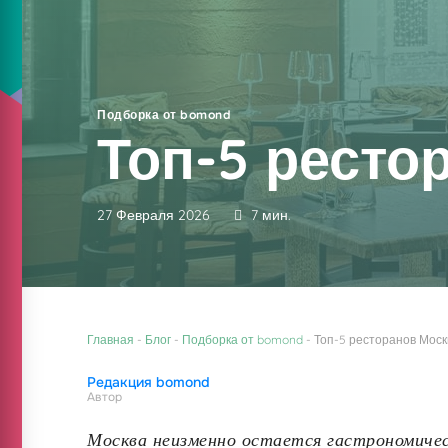
Подборка от bomond
Топ-5 ресто
27 Февраля 2026
7 мин.
Главная
-
Блог
-
Подборка от bomond
-
Топ-5 ресторанов Мос
Редакция bomond
Автор
Москва неизменно остается гастрономическ