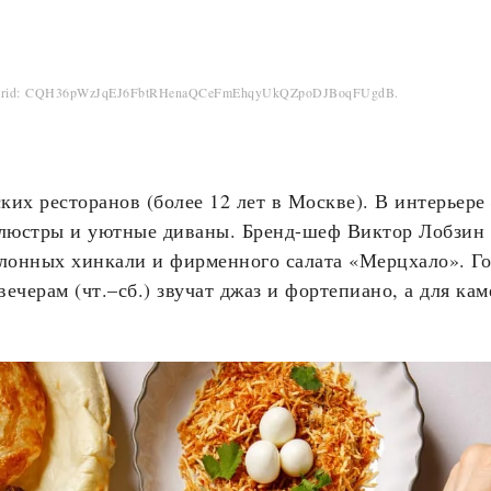
Erid: CQH36pWzJqEJ6FbtRHenaQCeFmEhqyUkQZpoDJBoqFUgdB.
ких ресторанов (более 12 лет в Москве). В интерьере
люстры и уютные диваны. Бренд-шеф Виктор Лобзин 
алонных хинкали и фирменного салата «Мерцхало». Г
ечерам (чт.–сб.) звучат джаз и фортепиано, а для ка