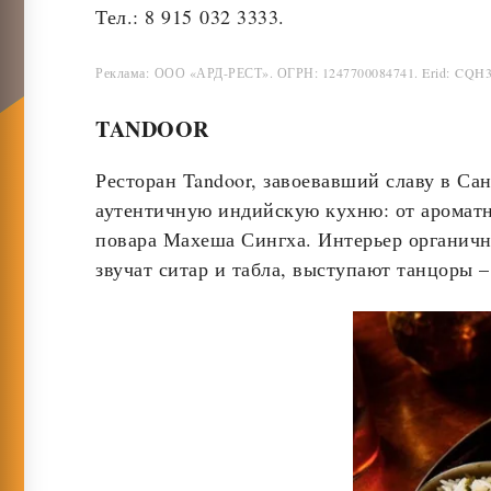
Тел.: 8 915 032 3333.
Реклама: ООО «АРД-РЕСТ». ОГРН: 1247700084741. Erid: C
TANDOOR
Ресторан Tandoor, завоевавший славу в Сан
аутентичную индийскую кухню: от ароматн
повара Махеша Сингха. Интерьер органичн
звучат ситар и табла, выступают танцоры 