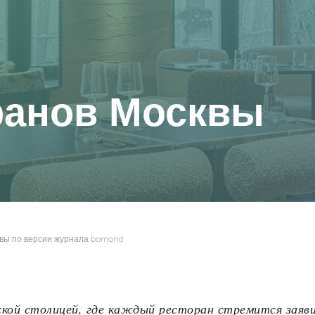
ранов Москвы
квы по версии журнала bomond
ой столицей, где каждый ресторан стремится заявит