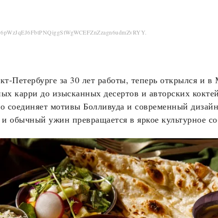
QH36pWzJqEJ6FbtPNQiggStWgWCEFZnZzagn6udmZvRYY.
кт-Петербурге за 30 лет работы, теперь открылся и в
ых карри до изысканных десертов и авторских кокте
о соединяет мотивы Болливуда и современный дизайн
– и обычный ужин превращается в яркое культурное с