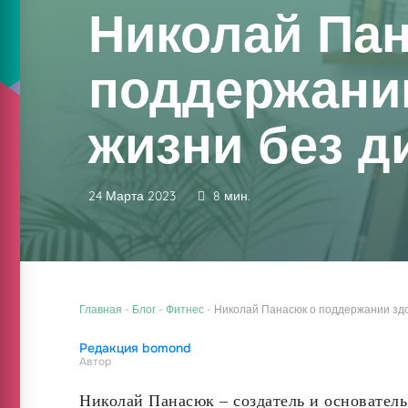
Николай Па
поддержании
жизни без д
24 Марта 2023
8 мин.
Главная
-
Блог
-
Фитнес
-
Николай Панасюк о поддержании здо
Редакция bomond
Автор
Николай Панасюк – создатель и основател