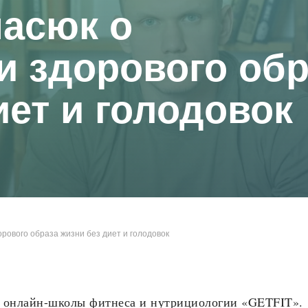
насюк о
 здорового обр
иет и голодовок
рового образа жизни без диет и голодовок
ь онлайн-школы фитнеса и нутрициологии «GETFIT».