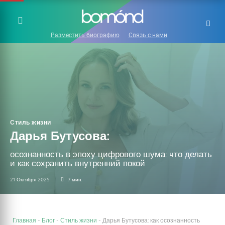
Разместить биографию
Связь с нами
Стиль жизни
Дарья Бутусова:
осознанность в эпоху цифрового шума: что делать
и как сохранить внутренний покой
21 Октября 2025
7 мин.
Главная
-
Блог
-
Стиль жизни
-
Дарья Бутусова: как осознанность