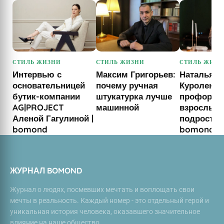
СТИЛЬ ЖИЗНИ
СТИЛЬ ЖИЗНИ
СТИЛЬ ЖИЗН
Интервью с
Максим Григорьев:
Наталья
основательницей
почему ручная
Куроленки
бутик-компании
штукатурка лучше
профорие
AG|PROJECT
машинной
взрослых 
Аленой Гагулиной |
подростков
bomond
bomond
ЖУРНАЛ BOMOND
Журнал о людях, посмевших мечтать и воплощать свои
мечты в реальность. Каждый номер - это отдельный герой и
уникальная история человека, оказавшего значительное
влияние на наше общество.