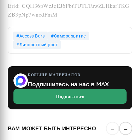
Erid: CQH36pWzJqEJ6FbtTUTLTuwZLHkarTKG
ZB3pNp7wncdFmM
Access Bars
Саморазвитие
Личностный рост
БОЛЬШЕ МАТЕРИАЛОВ
Подпишитесь на нас в MAX
Подписаться
ВАМ МОЖЕТ БЫТЬ ИНТЕРЕСНО
←
→